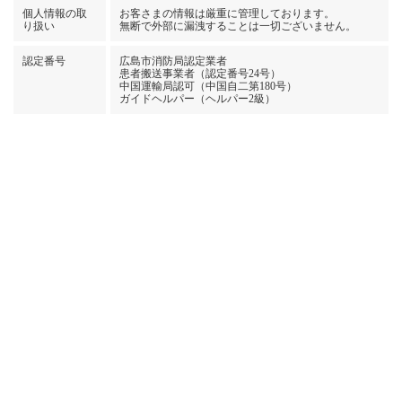
個人情報の取
お客さまの情報は厳重に管理しております。
り扱い
無断で外部に漏洩することは一切ございません。
認定番号
広島市消防局認定業者
患者搬送事業者（認定番号24号）
中国運輸局認可（中国自二第180号）
ガイドヘルパー（ヘルパー2級）