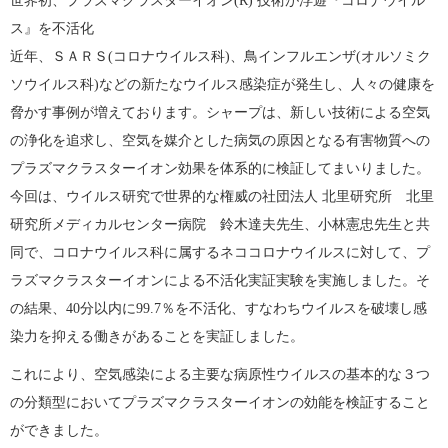
世界初、プラズマクラスターイオン(R) 技術が浮遊『コロナウイル
ス』を不活化
近年、ＳＡＲＳ(コロナウイルス科)、鳥インフルエンザ(オルソミク
ソウイルス科)などの新たなウイルス感染症が発生し、人々の健康を
脅かす事例が増えております。シャープは、新しい技術による空気
の浄化を追求し、空気を媒介とした病気の原因となる有害物質への
プラズマクラスターイオン効果を体系的に検証してまいりました。
今回は、ウイルス研究で世界的な権威の社団法人 北里研究所 北里
研究所メディカルセンター病院 鈴木達夫先生、小林憲忠先生と共
同で、コロナウイルス科に属するネココロナウイルスに対して、プ
ラズマクラスターイオンによる不活化実証実験を実施しました。そ
の結果、40分以内に99.7％を不活化、すなわちウイルスを破壊し感
染力を抑える働きがあることを実証しました。
これにより、空気感染による主要な病原性ウイルスの基本的な３つ
の分類型においてプラズマクラスターイオンの効能を検証すること
ができました。