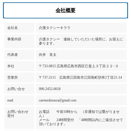
会社概要
会社名
介護タクシーキララ
事業内容
介護タクシー 連絡していただいた場所に、お迎えに
参ります。
代表者
向井 良太
本社
〒733-0815 広島県広島市西区己斐上３丁目２２−３
営業所
〒737-2111 広島県江田島市江田島町切串2丁目21-14
お問い合せ
090-2452-0618
mail
caretaxikirasra@gmail.com
お問い合わせ
お電話 午前10時から （非通知では繋がりませ
受付
ん）
メール 24時間受付 「48時間以内にご返信させて
頂いております」